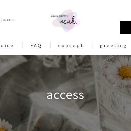
access
voice
FAQ
concept
greeting
access