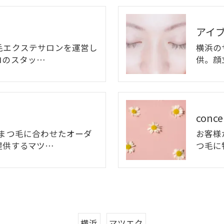
アイブ
毛エクステサロンを運営し
横浜の
ロのスタッ…
供。顔
conce
のまつ毛に合わせたオーダ
お客様
提供するマツ…
つ毛に
横浜
マツエク