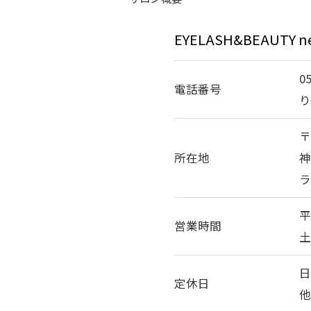
EYELASH&BEAUTY
0
電話番号
〒
所在地
神
ラ
平
営業時間
土
定休日