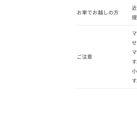
近
お車でお越しの方
ご注意
す
す