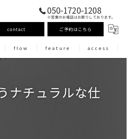
050-1720-1208
※営業のお電話はお断りしております。
contact
ご予約はこちら
flow
feature
access
まつげパーマ
まつ毛エクステ
うナチュラルな仕
アイブロウ/眉毛wax