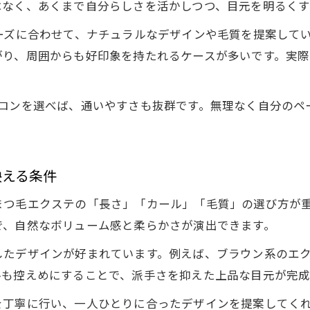
まつ毛エクステ初心者に優しい朝型サロンの特徴
はなく、あくまで自分らしさを活かしつつ、目元を明るくす
自分に合ったまつ毛エクステの選び方講座
ーズに合わせて、ナチュラルなデザインや毛質を提案して
まつ毛エクステで自分に合う長さと本数を選ぶ方法
がり、周囲からも好印象を持たれるケースが多いです。実
年代に合わせた自然なデザインの決め方
40代が重視すべきまつ毛エクステ選びの基準
サロンを選べば、通いやすさも抜群です。無理なく自分のペ
自分にぴったりなまつ毛エクステの相談ポイント
まつ毛エクステ初心者のためのデザイン選択術
40代女性が安心できる長持ちケアの秘訣
映える条件
まつ毛エクステを長持ちさせる日常ケアの方法
つ毛エクステの「長さ」「カール」「毛質」の選び方が重
40代におすすめのまつ毛エクステ長持ち習慣
で、自然なボリューム感と柔らかさが演出できます。
自然な仕上がりをキープするお手入れのコツ
したデザインが好まれています。例えば、ブラウン系のエ
まつ毛エクステの持続期間とケアポイント
ルも控えめにすることで、派手さを抑えた上品な目元が完成
まつ毛エクステを長持ちさせる洗顔と生活習慣
を丁寧に行い、一人ひとりに合ったデザインを提案してく