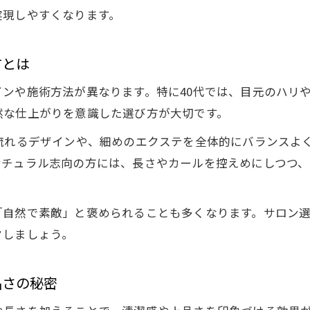
まつ毛エクステで上品な目元を叶える方法
実現しやすくなります。
まつ毛エクステで品よく見せるデザインの工夫
ナチュラルなまつ毛エクステで清潔感アップ
方とは
40代に似合う上品なまつ毛エクステの選択ポイント
ンや施術方法が異なります。特に40代では、目元のハリや
自然な目元をまつ毛エクステで演出する方法
然な仕上がりを意識した選び方が大切です。
まつ毛エクステで日常メイクを時短するアイデア
流れるデザインや、細めのエクステを全体的にバランスよ
通いやすい距離が叶える美まつ毛の新常識
ナチュラル志向の方には、長さやカールを控えめにしつつ
まつ毛エクステは通いやすさで選ぶのが新常識
定期的なリペアでまつ毛エクステの美しさを維持
「自然で素敵」と褒められることも多くなります。サロン
通いやすい距離で続ける自然なまつ毛エクステ
クしましょう。
忙しい40代が無理なく通えるサロンの選び方
距離と通いやすさがまつ毛エクステの満足度を左右
品さの秘密