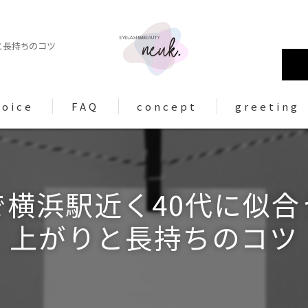
と長持ちのコツ
voice
FAQ
concept
greeting
で横浜駅近く40代に似合
上がりと長持ちのコツ