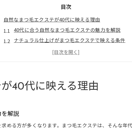
目次
自然なまつ毛エクステが40代に映える理由
40代に合う自然なまつ毛エクステの魅力を解説
ナチュラル仕上げがまつ毛エクステで映える条件
年代ごとに違うまつ毛エクステの選び方とは
まつ毛エクステがもたらす清潔感と上品さの秘密
40代の目元に自然さを出すまつ毛エクステのポイン
朝9時から通えるナチュラル派向け施術案内
が40代に映える理由
朝9時から始まるまつ毛エクステ施術の魅力
忙しい40代におすすめの通いやすい施術体験
ナチュラル派が選ぶまつ毛エクステの施術内容
力を解説
自分に合ったデザインで自然な仕上がりを実現
を求める方が多くなります。まつ毛エクステは、そんな年