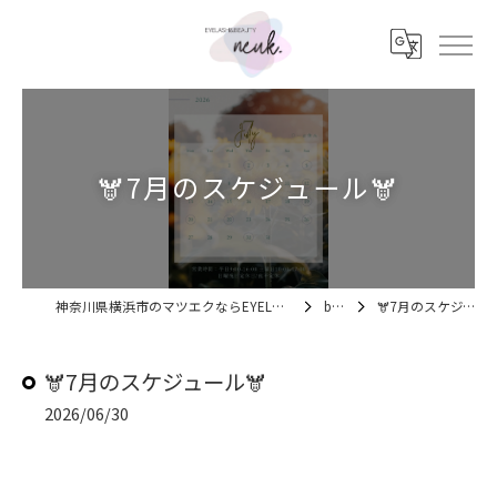
🫎7月のスケジュール🫎
神奈川県横浜市のマツエクならEYELASH&BEAUTY neuk.
blog
🫎7月のスケジュール🫎
🫎7月のスケジュール🫎
2026/06/30