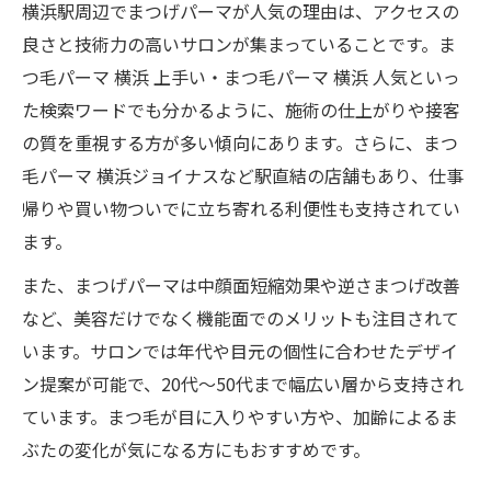
横浜駅周辺でまつげパーマが人気の理由は、アクセスの
自分に似合うまつげパーマデザイン診断
良さと技術力の高いサロンが集まっていることです。ま
まつげパーマ選びで重要なサロンの基準
つ毛パーマ 横浜 上手い・まつ毛パーマ 横浜 人気といっ
上下まつげパーマで得られるメリット比較
た検索ワードでも分かるように、施術の仕上がりや接客
まつげパーマ 横浜で人気の理由と特徴
の質を重視する方が多い傾向にあります。さらに、まつ
年代別おすすめまつげパーマの選び方
毛パーマ 横浜ジョイナスなど駅直結の店舗もあり、仕事
帰りや買い物ついでに立ち寄れる利便性も支持されてい
ホームケアも押さえて理想の目元を実現
ます。
まつげパーマ後のホームケア徹底ガイド
また、まつげパーマは中顔面短縮効果や逆さまつげ改善
もちを良くするためのケア方法を解説
など、美容だけでなく機能面でのメリットも注目されて
逆さまつげ対策に自宅でできるポイント
います。サロンでは年代や目元の個性に合わせたデザイ
まつげパーマ向け美容液の選び方と使い方
ン提案が可能で、20代〜50代まで幅広い層から支持され
上下まつげパーマのキープ力を高めるコツ
ています。まつ毛が目に入りやすい方や、加齢によるま
ぶたの変化が気になる方にもおすすめです。