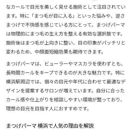
なカールで目元を美しく見せる施術として注目されてい
まつ毛が目に入る問題へ注目の技術
ます。特に「まつ毛が目に入る」といった悩みや、逆さ
まつげパーマでまつ毛が目に入る悩み解消
まつげで不快感を感じている方にとって、まつげパーマ
上下まつげパーマの最新技術を徹底解説
は物理的にまつ毛の生え方を整える有効な選択肢です。
まつ毛パーマ横浜で人気の施術ポイント
施術後はまつ毛が上向きに整い、目の印象がパッチリと
逆さまつげもサロン技術で自然にケア
変わるため、中顔面短縮効果も期待できます。
まつげパーマとホームケアの重要性とは
まつげパーマは、ビューラーやマスカラを使わずとも、
中顔面短縮に効果的な最新デザイン術
長時間カールをキープできるのが大きな魅力です。特に
中顔面短縮に効くまつげパーマデザイン
横浜駅周辺では、個々の目元や年代に合わせて最適なデ
まつげパーマでバランス良い目元演出へ
ザインを提案するサロンが増えています。自分に合った
カール感や仕上がりを相談しやすい環境が整っており、
上下まつげパーマのデザイン選びの極意
理想の目元を目指す人におすすめです。
年代ごとに最適なまつげパーマデザイン
まつげパーマ 横浜駅で叶う最新トレンド
まつげパーマ 横浜で人気の理由を解説
あなたに合うまつげパーマの選び方とは