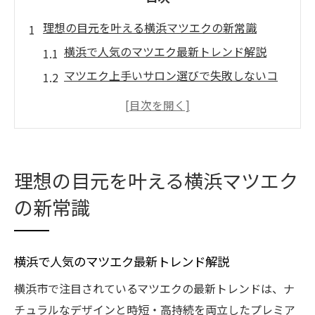
理想の目元を叶える横浜マツエクの新常識
横浜で人気のマツエク最新トレンド解説
マツエク上手いサロン選びで失敗しないコ
ツ
マツエクで理想の目元を実現する秘訣とは
横浜駅周辺で通いやすいマツエク活用法
マツエク安いと上手いのバランス重視の選
理想の目元を叶える横浜マツエク
択
の新常識
プレミアム施術で差がつくマツエク選び方
プレミアムマツエクで上品な目元を手に入
れる方法
横浜で人気のマツエク最新トレンド解説
マツエクLED対応など最先端施術の選び方
横浜市で注目されているマツエクの最新トレンドは、ナ
上大岡や戸塚でも注目のプレミアムマツエ
チュラルなデザインと時短・高持続を両立したプレミア