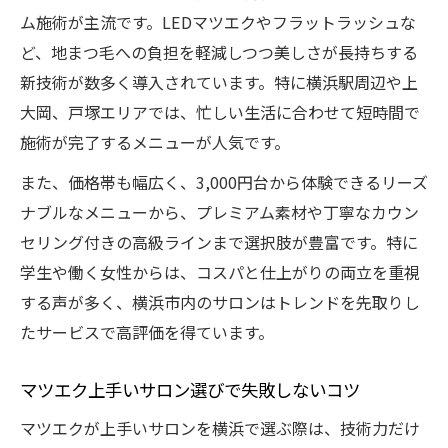
ク事情
ム施術が主流です。LEDマツエクやフラットラッシュな
人気サロンのプレミアムマツエク体験ポイ
ど、地まつ毛への負担を軽減しつつ美しさが長持ちする
ント
新技術が数多く導入されています。特に横浜駅周辺や上
大岡、戸塚エリアでは、忙しい生活に合わせて短時間で
安さだけで選ばないプレミアム施術の魅力
施術が完了するメニューが人気です。
マツエクが長持ちする秘訣と維持のコツ
また、価格帯も幅広く、3,000円台から体験できるリーズ
マツエク持ちを伸ばすためのホームケア方
ナブルなメニューから、プレミアム素材や丁寧なカウン
法
セリング付きの高級ラインまで選択肢が豊富です。特に
横浜で長持ちするマツエクの選び方ポイン
学生や働く女性からは、コスパと仕上がりの両立を重視
ト
する声が多く、横浜市内のサロンはトレンドを先取りし
LEDマツエクで持ちと美しさを両立させる
たサービスで高評価を得ています。
秘訣
マツエクの毛周期とリペア計画の立て方
マツエク上手いサロン選びで失敗しないコツ
人気マツエクサロンが教える維持のコツ
マツエクが上手いサロンを横浜で選ぶ際は、技術力だけ
初めてなら知りたいマツエク施術の流れ