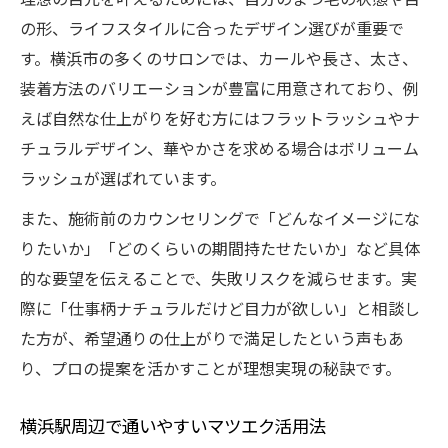
上大岡や戸塚で受けられる技術比較ガイド
の形、ライフスタイルに合ったデザイン選びが重要で
LED対応マツエクで時短と美しさを実現
す。横浜市の多くのサロンでは、カールや長さ、太さ、
横浜で時短も実現する賢いマツエク活用法
装着方法のバリエーションが豊富に用意されており、例
マツエクで叶える横浜発の時短美容テクニ
えば自然な仕上がりを好む方にはフラットラッシュやナ
ック
チュラルデザイン、華やかさを求める場合はボリューム
人気マツエクサロンの時短施術利用術
ラッシュが選ばれています。
LEDマツエクで時短と仕上がりの両立法
また、施術前のカウンセリングで「どんなイメージにな
横浜駅近で効率よく通えるマツエク活用法
りたいか」「どのくらいの期間持たせたいか」など具体
安いだけじゃない時短重視のサロン選びコ
的な要望を伝えることで、失敗リスクを減らせます。実
ツ
際に「仕事柄ナチュラルだけど目力が欲しい」と相談し
た方が、希望通りの仕上がりで満足したという声もあ
り、プロの提案を活かすことが理想実現の秘訣です。
横浜駅周辺で通いやすいマツエク活用法