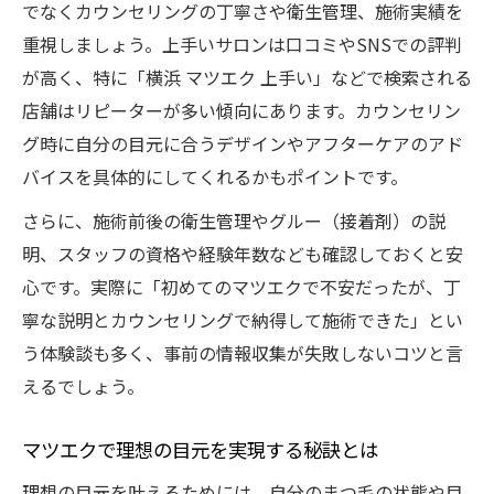
でなくカウンセリングの丁寧さや衛生管理、施術実績を
初めてのマツエク体験に安心な流れを解説
重視しましょう。上手いサロンは口コミやSNSでの評判
マツエク施術前のカウンセリング重要ポイ
が高く、特に「横浜 マツエク 上手い」などで検索される
ント
店舗はリピーターが多い傾向にあります。カウンセリン
人気マツエクサロンの施術工程をチェック
グ時に自分の目元に合うデザインやアフターケアのアド
バイスを具体的にしてくれるかもポイントです。
横浜で受けられるマツエク施術ステップ紹
介
さらに、施術前後の衛生管理やグルー（接着剤）の説
マツエクLEDや最新施術の流れも徹底解説
明、スタッフの資格や経験年数なども確認しておくと安
LED対応など注目のマツエク技術を徹底比較
心です。実際に「初めてのマツエクで不安だったが、丁
寧な説明とカウンセリングで納得して施術できた」とい
LEDマツエクの特徴と従来施術の違いを比
う体験談も多く、事前の情報収集が失敗しないコツと言
較
えるでしょう。
横浜で選べる最新マツエク技術のメリット
人気のLEDマツエクを選ぶポイント徹底解
マツエクで理想の目元を実現する秘訣とは
説
理想の目元を叶えるためには、自分のまつ毛の状態や目