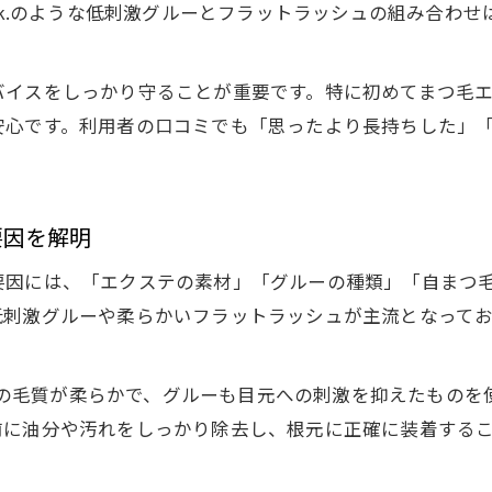
Y neuk.のような低刺激グルーとフラットラッシュの組み
まつ毛エクステサロンの衛生管理が重要な理由
技術力が高いサロンで叶える持続マツエク体験
バイスをしっかり守ることが重要です。特に初めてまつ毛
横浜駅周辺でおすすめの衛生重視サロン選び方
安心です。利用者の口コミでも「思ったより長持ちした」
まつ毛エクステ施術前に確認すべきポイント
フラットラッシュ導入サロンの技術レベル比較
快適な持続ケアを続けるためのポイント集
要因を解明
まつ毛エクステ長持ちのための毎日ケア方法
要因には、「エクステの素材」「グルーの種類」「自まつ
オイルフリー洗顔がまつ毛エクステ持続に効果的
低刺激グルーや柔らかいフラットラッシュが主流となって
施術後24時間の注意点と持続力アップコツ
まつ毛エクステのスカスカを防ぐケア習慣とは
k.では全ての毛質が柔らかで、グルーも目元への刺激を抑えた
まつ毛エクステ本数やカール選びの最適解
前に油分や汚れをしっかり除去し、根元に正確に装着する