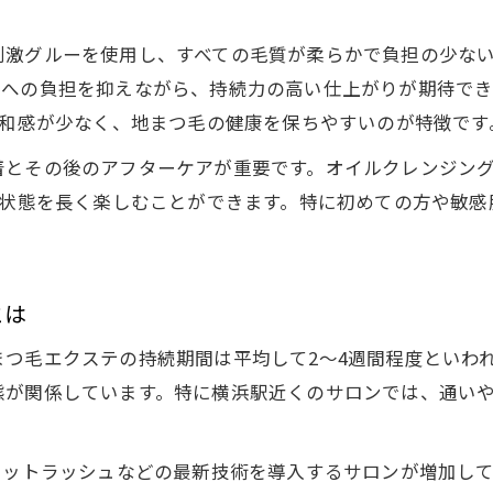
低刺激グルーで叶う自然な長持ちマツエク
。
低刺激グルー採用でまつ毛エクステが長持ちする理
刺激グルーを使用し、すべての毛質が柔らかで負担の少な
まつ毛エクステの持続力を高めるグルーの選び方
負担を抑えながら、持続力の高い仕上がりが期待できます。たとえ
違和感が少なく、地まつ毛の健康を保ちやすいのが特徴です
LEDマツエクと低刺激グルーの組み合わせ効果
自まつ毛の健康を守るグルーの重要ポイント
着とその後のアフターケアが重要です。オイルクレンジン
横浜でおすすめの低刺激まつ毛エクステサロン
い状態を長く楽しむことができます。特に初めての方や敏
柔らかい毛質採用で負担を減らす秘訣とは
まつ毛エクステの柔らかい毛質がもたらすメリット
とは
負担の少ないフラットラッシュの秘密を解説
まつ毛エクステの毛質選びが持続力に与える影響
つ毛エクステの持続期間は平均して2〜4週間程度といわ
態が関係しています。特に横浜駅近くのサロンでは、通い
自まつ毛に優しい柔らかさで長持ちマツエク実現
LEDマツエクで実感する負担軽減のポイント
衛生面と技術力重視のサロン選び徹底解説
ラットラッシュなどの最新技術を導入するサロンが増加し