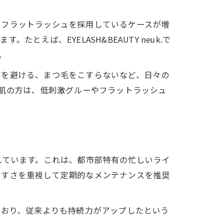
由
いフラットラッシュを採用しているケースが増
ば、EYELASH&BEAUTY neuk.で
。
グを避ける、まつ毛をこすらないなど、日々の
感肌の方は、低刺激グルーやフラットラッシュ
れています。これは、都市部特有の忙しいライ
やすさを重視して定期的なメンテナンスを推奨
ており、従来よりも持続力がアップしたという