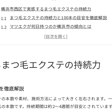
横浜市西区で実感するまつ毛エクステの持続力
まつ毛エクステの持続力と100本の目安を徹底解説
マツエクが何日持つのか横浜市の傾向とは
まつ毛エクステの持続期間を左右する要因を解明
マツエクが3週間でスカスカになる理由と対策
横浜駅でおすすめのまつ毛エクステ選びの基準
自まつ毛に優しいフラットラッシュ体験談
るまつ毛エクステの持続力
フラットラッシュで実感するまつ毛エクステの軽や
低刺激グルー使用が自まつ毛に与える優しい効果
負担の少ないフラットラッシュ体験の感想まとめ
安を徹底解説
まつ毛エクステLカールの自然な仕上がり体験記
の本数や素材、施術方法によって大きく左右されます。一
横浜駅周辺で選ぶおすすめフラットラッシュとは
の本数です。持続期間は約2〜4週間が目安とされていま