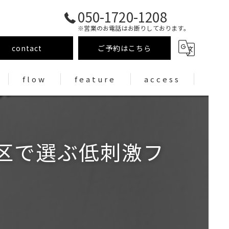
050-1720-1208
※営業のお電話はお断りしております。
contact
ご予約はこちら
flow
feature
access
まつげパーマ
まつ毛エクステ
区で選ぶ低刺激フ
アイブロウ/眉毛wax