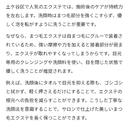
ッシュの特徴
土ケ谷区で人気のエクステでは、施術後のケアが持続力
負担の少ないフラットラッシュで長持ちを
を左右します。洗顔時はまつ毛部分を強くこすらず、優
実現する方法
しく泡を転がすように洗うことが重要です。
まつ毛エクステとフラットラッシュの相性
なぜなら、まつ毛エクステは自まつ毛にグルーで装着さ
と選び方
れているため、強い摩擦や力を加えると接着部分が弱ま
通いやすいサロンで選ばれるフラットラッ
り、エクステが取れやすくなってしまうからです。目元
シュ活用術
専用のクレンジングや洗顔料を使い、目を閉じた状態で
まつ毛エクステを快適に楽しむ柔らか素材
優しく洗うことが推奨されます。
の重要性
例えば、洗顔後にタオルで目元を抑える際も、ゴシゴシ
低刺激グルーが叶える安心マツエク体験
と拭かず、軽く押さえるだけにすることで、エクステの
低刺激グルーでまつ毛エクステの持ちを強
根元への負担を減らすことができます。こうした丁寧な
化する秘訣
洗顔法を意識することで、サロンで仕上げた美しいまつ
敏感肌にも嬉しいまつ毛エクステの施術ポ
毛エクステを長く保つことができます。
イント