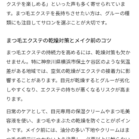
クステを楽しめる」といった声も多く寄せられていま
ング剤の重要性
す。まつ毛エクステを長持ちさせたい方は、グルーの種
まつ毛エクステの美しさを守る洗顔料と選
類にも注目してサロンを選ぶことが大切です。
び方
美しさ維持のコツは優しい洗顔と乾燥習慣にあ
まつ毛エクステの乾燥対策とメイク前のコツ
り
まつ毛エクステの持続力を高めるには、乾燥対策も欠か
まつ毛エクステ長持ちのための優しい洗顔
せません。特に神奈川県横浜市保土ケ谷区のような気温
テクニック
差がある地域では、空気の乾燥がエクステの接着力に影
水分管理がまつ毛エクステの持ちを左右す
響することがあります。目元が乾燥するとグルーが劣化
る理由
しやすくなり、エクステの持ちが悪くなるリスクが高ま
洗顔後の乾燥ケアでまつ毛エクステを守る
ります。
方法
日常のケアとして、目元専用の保湿クリームやまつ毛美
まつ毛エクステのためのおすすめ乾燥対策
容液を使い、まつ毛やまぶたの乾燥を防ぐことがポイン
を解説
トです。メイク前には、油分の多い下地やクリームはま
摩擦を避けてまつ毛エクステ維持力アップ