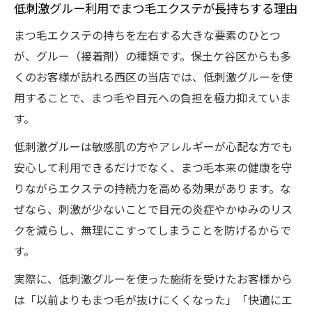
低刺激グルー利用でまつ毛エクステが長持ちする理由
まつ毛エクステの安全性を高める低刺激グ
ルーの特徴
まつ毛エクステの持ちを左右する大きな要素のひとつ
持続力に差が出るまつ毛エクステ用グルー
が、グルー（接着剤）の種類です。保土ケ谷区からも多
の選び方
くのお客様が訪れる西区の当店では、低刺激グルーを使
用することで、まつ毛や目元への負担を極力抑えていま
まつ毛エクステ初心者も安心の低刺激グル
す。
ー活用法
長持ちさせたいならケア用品の選択が要
低刺激グルーは敏感肌の方やアレルギーが心配な方でも
まつ毛エクステ専用ケア用品で持続力アッ
安心して利用できるだけでなく、まつ毛本来の健康を守
プする理由
りながらエクステの持続力を高める効果があります。な
ぜなら、刺激が少ないことで目元の炎症やかゆみのリス
オイルフリー用品がまつ毛エクステの持ち
クを減らし、無理にこすってしまうことを防げるからで
を左右する
す。
おすすめケア用品とまつ毛エクステの相性
を解説
実際に、低刺激グルーを使った施術を受けたお客様から
は「以前よりもまつ毛が抜けにくくなった」「快適にエ
持続力を引き出すまつ毛エクステコーティ