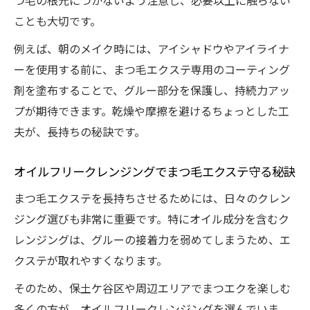
つ毛の根元につかないよう注意し、必要以上に触らない
の秘訣
ことも大切です。
健康な自まつ毛がエクステ持続の鍵となる理由
例えば、朝のメイク時には、アイシャドウやアイライナ
まつ毛エクステ長持ちには健康な自まつ毛
ーを使用する前に、まつ毛エクステ専用のコーティング
が重要
剤を塗布することで、グルー部分を保護し、持続力アッ
毎日の美容液ケアでまつ毛エクステの持続
プが期待できます。乾燥や摩擦を避けるちょっとした工
力アップ
夫が、長持ちの秘訣です。
自まつ毛の太さや強さがエクステ持ちに与
える影響
オイルフリークレンジングでまつ毛エクステ守る秘訣
まつ毛エクステと自まつ毛の正しいケアバ
まつ毛エクステを長持ちさせるためには、日々のクレン
ランス
ジング選びも非常に重要です。特にオイル成分を含むク
健康維持でまつ毛エクステライフを楽しむ
レンジングは、グルーの接着力を弱めてしまうため、エ
コツ
クステが取れやすくなります。
そのため、保土ケ谷区や周辺エリアでまつエクを楽しむ
多くの方が、オイルフリークレンジングを選んでいま